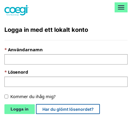
V
ä
x
l
Logga in med ett lokalt konto
a
n
a
Användarnamn
v
i
g
e
Lösenord
r
i
n
g
Kommer du ihåg mig?
Logga in
Har du glömt lösenordet?